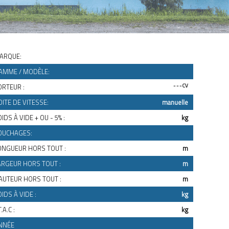
ARQUE:
AMME / MODÈLE:
ORTEUR :
- - - CV
OITE DE VITESSE:
manuelle
IDS À VIDE + OU - 5% :
kg
OUCHAGES:
ONGUEUR HORS TOUT :
m
ARGEUR HORS TOUT :
m
AUTEUR HORS TOUT :
m
OIDS À VIDE :
kg
T.A.C :
kg
NNÉE