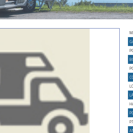
M
G
P
B
PO
C
L
L
H
P
P.
A