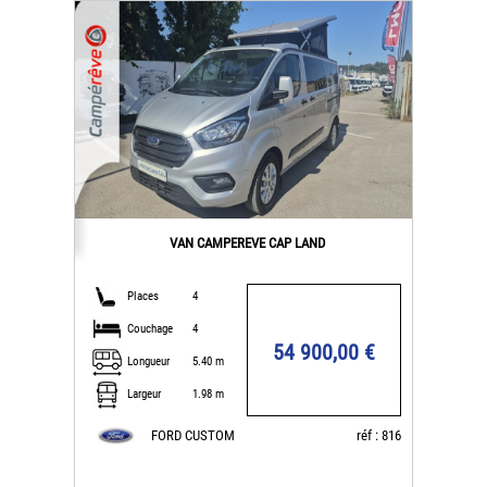
VAN CAMPEREVE CAP LAND
Places
4
Couchage
4
54 900,00 €
Longueur
5.40 m
Largeur
1.98 m
FORD CUSTOM
réf : 816