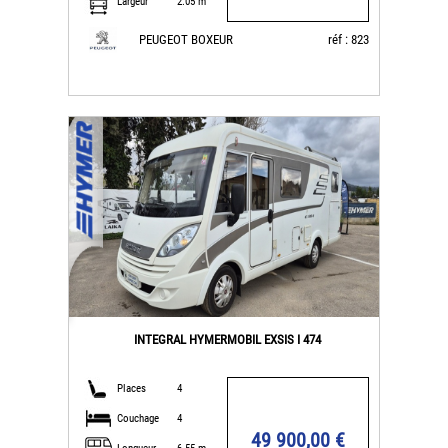
Largeur
2.05 m
PEUGEOT BOXEUR
réf : 823
INTEGRAL HYMERMOBIL EXSIS I 474
Places
4
Couchage
4
49 900,00 €