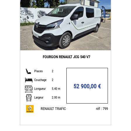
FOURGON RENAULT JCG 540 V7
Places
2
Couchage
2
52 900,00 €
Longueur
5.40 m
Largeur
2.00 m
RENAULT TRAFIC
réf : 799