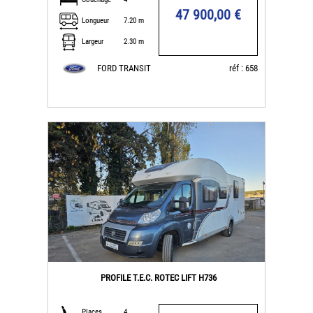
47 900,00 €
Longueur
7.20 m
Largeur
2.30 m
FORD TRANSIT
réf : 658
PROFILE T.E.C. ROTEC LIFT H736
Places
4