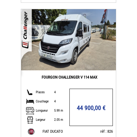
FOURGON CHALLENGER V 114 MAX
Places
4
Couchage
4
44 900,00 €
Longueur
5.99 m
Largeur
2.05 m
FIAT DUCATO
réf : 826