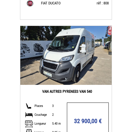
FIAT DUCATO
réf : 808
VAN AUTRES PYRENEES VAN 540
Places
3
Couchage
2
32 900,00 €
Longueur
5.40 m