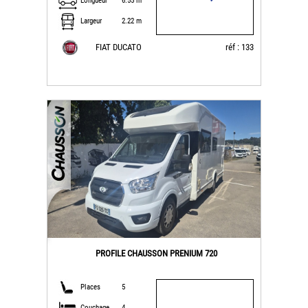
Longueur
6.55 m
Largeur
2.22 m
FIAT DUCATO
réf : 133
PROFILE CHAUSSON PRENIUM 720
Places
5
Couchage
4