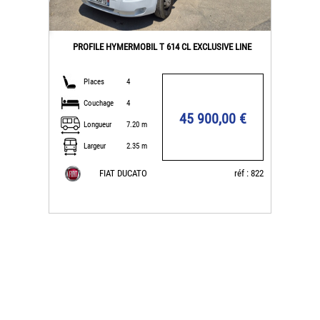
PROFILE HYMERMOBIL T 614 CL EXCLUSIVE LINE
Places
4
Couchage
4
45 900,00 €
Longueur
7.20 m
Largeur
2.35 m
FIAT DUCATO
réf : 822