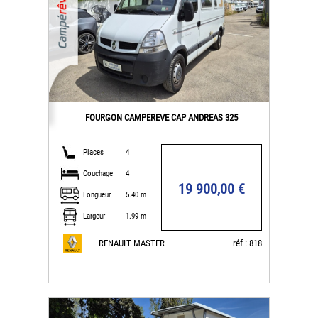
FOURGON CAMPEREVE CAP ANDREAS 325
Places
4
Couchage
4
19 900,00 €
Longueur
5.40 m
Largeur
1.99 m
RENAULT MASTER
réf : 818