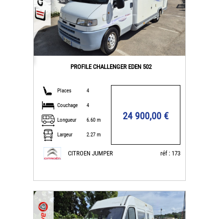
PROFILE CHALLENGER EDEN 502
Places
4
Couchage
4
24 900,00 €
Longueur
6.60 m
Largeur
2.27 m
CITROEN JUMPER
réf : 173