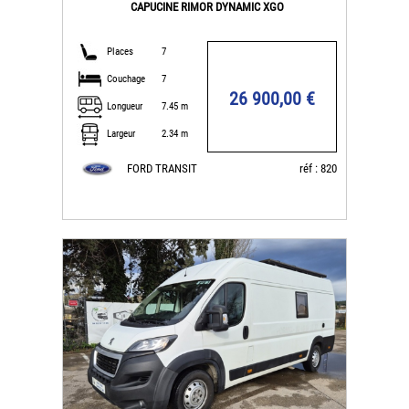
CAPUCINE RIMOR DYNAMIC XGO
Places
7
Couchage
7
26 900,00 €
Longueur
7.45 m
Largeur
2.34 m
FORD TRANSIT
réf : 820