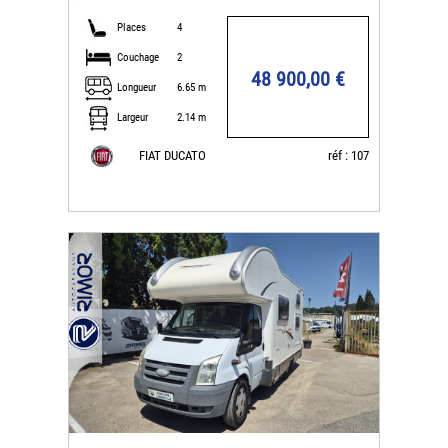
Places
4
Couchage
2
48 900,00 €
Longueur
6.65 m
Largeur
2.14 m
FIAT DUCATO
réf : 107