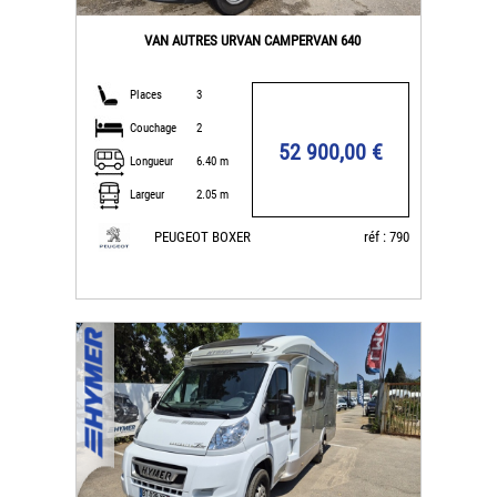
VAN AUTRES URVAN CAMPERVAN 640
Places
3
Couchage
2
52 900,00 €
Longueur
6.40 m
Largeur
2.05 m
PEUGEOT BOXER
réf : 790